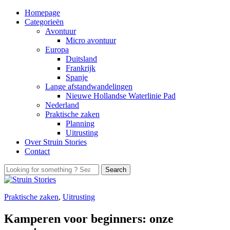
Homepage
Categorieën
Avontuur
Micro avontuur
Europa
Duitsland
Frankrijk
Spanje
Lange afstandwandelingen
Nieuwe Hollandse Waterlinie Pad
Nederland
Praktische zaken
Planning
Uitrusting
Over Struin Stories
Contact
Praktische zaken
,
Uitrusting
Kamperen voor beginners: onze