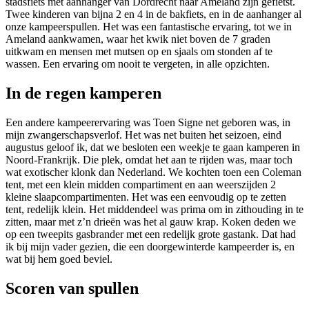
stadsfiets met aanhanger van Dordrecht naar Ameland zijn gefietst.
Twee kinderen van bijna 2 en 4 in de bakfiets, en in de aanhanger al
onze kampeerspullen. Het was een fantastische ervaring, tot we in
Ameland aankwamen, waar het kwik niet boven de 7 graden
uitkwam en mensen met mutsen op en sjaals om stonden af te
wassen. Een ervaring om nooit te vergeten, in alle opzichten.
In de regen kamperen
Een andere kampeerervaring was Toen Signe net geboren was, in
mijn zwangerschapsverlof. Het was net buiten het seizoen, eind
augustus geloof ik, dat we besloten een weekje te gaan kamperen in
Noord-Frankrijk. Die plek, omdat het aan te rijden was, maar toch
wat exotischer klonk dan Nederland. We kochten toen een Coleman
tent, met een klein midden compartiment en aan weerszijden 2
kleine slaapcompartimenten. Het was een eenvoudig op te zetten
tent, redelijk klein. Het middendeel was prima om in zithouding in te
zitten, maar met z’n drieën was het al gauw krap. Koken deden we
op een tweepits gasbrander met een redelijk grote gastank. Dat had
ik bij mijn vader gezien, die een doorgewinterde kampeerder is, en
wat bij hem goed beviel.
Scoren van spullen