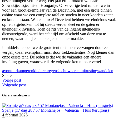
bestemmingen verder weg. Het jaar erop trokken we naar
Slowakije, Tsjechië en Hongarije. Onze vorige tent ruilden we in
voor een groot exemplaar van de Decathlon, met een grote binnen
cabine waar we een complete tafel en stoelen in neer konden zetten
en konden staan. Wat een luxe! Deze tent hebben we eindeloos vaak
op- en afgebroken, tot hij steeds verder sleet en de gaten er
uiteindelijk invielen. Toen de rits van de ingang uiteindelijk
dienstweigerde, werd het echt tijd om afscheid van deze tent te
nemen, waarna hij een enkeltje container maakte.
Inmiddels hebben we de grote tent niet meer vervangen door een
vergelijkbaar exemplaar, maar door trekkerstentjes. Nog kleiner dan
onze eerste tent. De reden is dat we de vakanties een andere
invulling gaven, waarover ik de volgende keren meer vertel.
avontuur
kamperen
kinderen
regen
slecht weer
tent
uitrusting
wandelen
Share
Vorige post
Volgende post
Gerelateerde posts
Spanje gr7 dag 28 / 57 Montanejos – Valencia – Huis (terugreis)
4 februari 2026