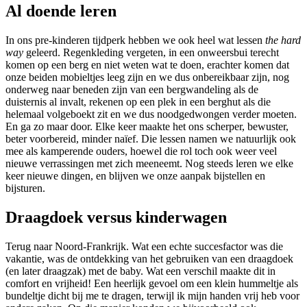
Al doende leren
In ons pre-kinderen tijdperk hebben we ook heel wat lessen
the hard
way
geleerd. Regenkleding vergeten, in een onweersbui terecht
komen op een berg en niet weten wat te doen, erachter komen dat
onze beiden mobieltjes leeg zijn en we dus onbereikbaar zijn, nog
onderweg naar beneden zijn van een bergwandeling als de
duisternis al invalt, rekenen op een plek in een berghut als die
helemaal volgeboekt zit en we dus noodgedwongen verder moeten.
En ga zo maar door. Elke keer maakte het ons scherper, bewuster,
beter voorbereid, minder naïef. Die lessen namen we natuurlijk ook
mee als kamperende ouders, hoewel die rol toch ook weer veel
nieuwe verrassingen met zich meeneemt. Nog steeds leren we elke
keer nieuwe dingen, en blijven we onze aanpak bijstellen en
bijsturen.
Draagdoek versus kinderwagen
Terug naar Noord-Frankrijk. Wat een echte succesfactor was die
vakantie, was de ontdekking van het gebruiken van een draagdoek
(en later draagzak) met de baby. Wat een verschil maakte dit in
comfort en vrijheid! Een heerlijk gevoel om een klein hummeltje als
bundeltje dicht bij me te dragen, terwijl ik mijn handen vrij heb voor