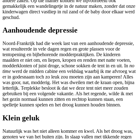
andere zaken. Op die manier konden we bijvoorbeeld ook
gemakkelijk een wandelingetje in de natuur maken, zonder dat onze
kinderwagen direct vastliep in rul zand of de baby door elkaar werd
geschud.
Aanhoudende depressie
Noord-Frankrijk had die week last van een aanhoudende depressie,
wat resulteerde in vele dagen regen en grote plassen voor de
tentopening en bijbehorende modderpraktijken. De kinderen
maalden er niet om, en liepen, kropen en renden met natte voeten,
modderklonten of juist droge, schone sokken de tent in en uit. In
no
time
werd de midden cabine een veldslag waarbij ik me afvroeg wat
er in godesnaam toch zo leuk zou moeten zijn aan kamperen! Alles
was goor, nat, modderig. Het was dweilen met de kraan open, bijna
letterlijk. Terplekke besloot ik dat we deze tent niet meer zouden
gebruiken bij een volgende vakantie. Als het regende, wilde ik met
het gezin normaal kunnen zitten en rechtop kunnen staan, een
spelletje kunnen spelen en het droog kunnen houden binnen.
Klein geluk
Natuurlijk was het niet alleen kommer en kwel. Als het droog was,
genoten we van het buiten zijn. In slaap vallen met tikkende regen