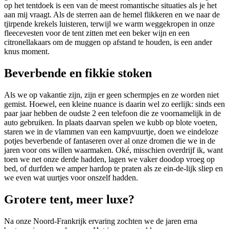
op het tentdoek is een van de meest romantische situaties als je het
aan mij vraagt. Als de sterren aan de hemel flikkeren en we naar de
tjirpende krekels luisteren, terwijl we warm weggekropen in onze
fleecevesten voor de tent zitten met een beker wijn en een
citronellakaars om de muggen op afstand te houden, is een ander
knus moment.
Beverbende en fikkie stoken
Als we op vakantie zijn, zijn er geen schermpjes en ze worden niet
gemist. Hoewel, een kleine nuance is daarin wel zo eerlijk: sinds een
paar jaar hebben de oudste 2 een telefoon die ze voornamelijk in de
auto gebruiken. In plaats daarvan spelen we kubb op blote voeten,
staren we in de vlammen van een kampvuurtje, doen we eindeloze
potjes beverbende of fantaseren over al onze dromen die we in de
jaren voor ons willen waarmaken. Oké, misschien overdrijf ik, want
toen we net onze derde hadden, lagen we vaker doodop vroeg op
bed, of durfden we amper hardop te praten als ze ein-de-lijk sliep en
we even wat uurtjes voor onszelf hadden.
Grotere tent, meer luxe?
Na onze Noord-Frankrijk ervaring zochten we de jaren erna