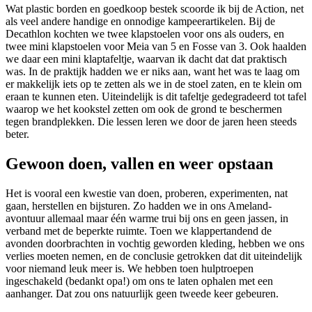
Wat plastic borden en goedkoop bestek scoorde ik bij de Action, net
als veel andere handige en onnodige kampeerartikelen. Bij de
Decathlon kochten we twee klapstoelen voor ons als ouders, en
twee mini klapstoelen voor Meia van 5 en Fosse van 3. Ook haalden
we daar een mini klaptafeltje, waarvan ik dacht dat dat praktisch
was. In de praktijk hadden we er niks aan, want het was te laag om
er makkelijk iets op te zetten als we in de stoel zaten, en te klein om
eraan te kunnen eten. Uiteindelijk is dit tafeltje gedegradeerd tot tafel
waarop we het kookstel zetten om ook de grond te beschermen
tegen brandplekken. Die lessen leren we door de jaren heen steeds
beter.
Gewoon doen, vallen en weer opstaan
Het is vooral een kwestie van doen, proberen, experimenten, nat
gaan, herstellen en bijsturen. Zo hadden we in ons Ameland-
avontuur allemaal maar één warme trui bij ons en geen jassen, in
verband met de beperkte ruimte. Toen we klappertandend de
avonden doorbrachten in vochtig geworden kleding, hebben we ons
verlies moeten nemen, en de conclusie getrokken dat dit uiteindelijk
voor niemand leuk meer is. We hebben toen hulptroepen
ingeschakeld (bedankt opa!) om ons te laten ophalen met een
aanhanger. Dat zou ons natuurlijk geen tweede keer gebeuren.