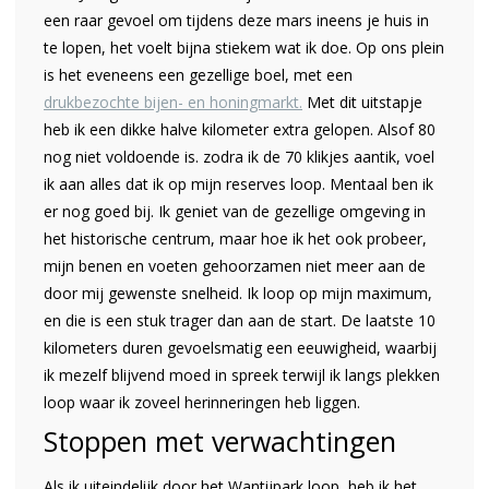
een raar gevoel om tijdens deze mars ineens je huis in
te lopen, het voelt bijna stiekem wat ik doe. Op ons plein
is het eveneens een gezellige boel, met een
drukbezochte bijen- en honingmarkt.
Met dit uitstapje
heb ik een dikke halve kilometer extra gelopen. Alsof 80
nog niet voldoende is. zodra ik de 70 klikjes aantik, voel
ik aan alles dat ik op mijn reserves loop. Mentaal ben ik
er nog goed bij. Ik geniet van de gezellige omgeving in
het historische centrum, maar hoe ik het ook probeer,
mijn benen en voeten gehoorzamen niet meer aan de
door mij gewenste snelheid. Ik loop op mijn maximum,
en die is een stuk trager dan aan de start. De laatste 10
kilometers duren gevoelsmatig een eeuwigheid, waarbij
ik mezelf blijvend moed in spreek terwijl ik langs plekken
loop waar ik zoveel herinneringen heb liggen.
Stoppen met verwachtingen
Als ik uiteindelijk door het Wantijpark loop, heb ik het