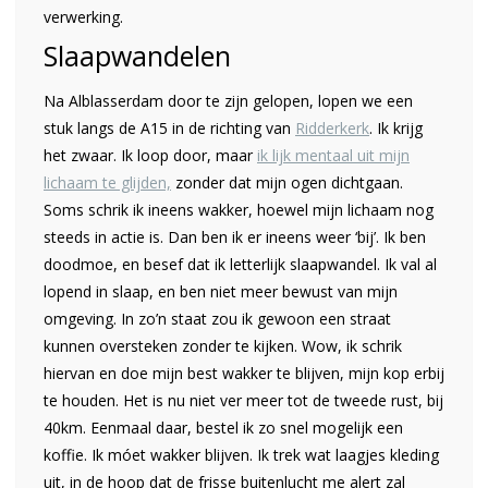
verwerking.
Slaapwandelen
Na Alblasserdam door te zijn gelopen, lopen we een
stuk langs de A15 in de richting van
Ridderkerk
. Ik krijg
het zwaar. Ik loop door, maar
ik lijk mentaal uit mijn
lichaam te glijden,
zonder dat mijn ogen dichtgaan.
Soms schrik ik ineens wakker, hoewel mijn lichaam nog
steeds in actie is. Dan ben ik er ineens weer ‘bij’. Ik ben
doodmoe, en besef dat ik letterlijk slaapwandel. Ik val al
lopend in slaap, en ben niet meer bewust van mijn
omgeving. In zo’n staat zou ik gewoon een straat
kunnen oversteken zonder te kijken. Wow, ik schrik
hiervan en doe mijn best wakker te blijven, mijn kop erbij
te houden. Het is nu niet ver meer tot de tweede rust, bij
40km. Eenmaal daar, bestel ik zo snel mogelijk een
koffie. Ik móet wakker blijven. Ik trek wat laagjes kleding
uit, in de hoop dat de frisse buitenlucht me alert zal