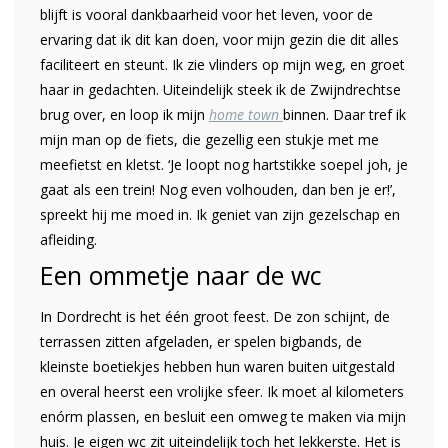
blijft is vooral dankbaarheid voor het leven, voor de
ervaring dat ik dit kan doen, voor mijn gezin die dit alles
faciliteert en steunt. Ik zie vlinders op mijn weg, en groet
haar in gedachten. Uiteindelijk steek ik de Zwijndrechtse
brug over, en loop ik mijn
home town
binnen. Daar tref ik
mijn man op de fiets, die gezellig een stukje met me
meefietst en kletst. ‘Je loopt nog hartstikke soepel joh, je
gaat als een trein! Nog even volhouden, dan ben je er!’,
spreekt hij me moed in. Ik geniet van zijn gezelschap en
afleiding.
Een ommetje naar de wc
In Dordrecht is het één groot feest. De zon schijnt, de
terrassen zitten afgeladen, er spelen bigbands, de
kleinste boetiekjes hebben hun waren buiten uitgestald
en overal heerst een vrolijke sfeer. Ik moet al kilometers
enórm plassen, en besluit een omweg te maken via mijn
huis. Je eigen wc zit uiteindelijk toch het lekkerste. Het is