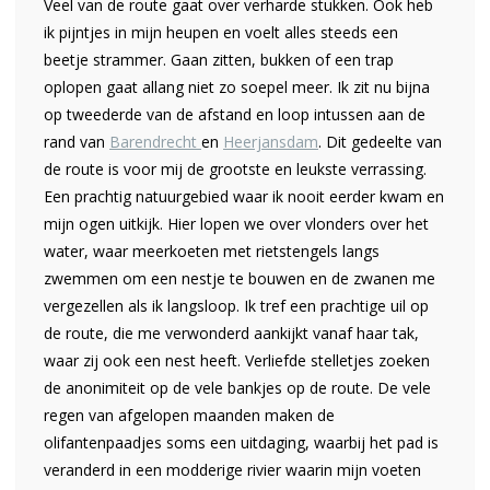
Veel van de route gaat over verharde stukken. Ook heb
ik pijntjes in mijn heupen en voelt alles steeds een
beetje strammer. Gaan zitten, bukken of een trap
oplopen gaat allang niet zo soepel meer. Ik zit nu bijna
op tweederde van de afstand en loop intussen aan de
rand van
Barendrecht
en
Heerjansdam
. Dit gedeelte van
de route is voor mij de grootste en leukste verrassing.
Een prachtig natuurgebied waar ik nooit eerder kwam en
mijn ogen uitkijk. Hier lopen we over vlonders over het
water, waar meerkoeten met rietstengels langs
zwemmen om een nestje te bouwen en de zwanen me
vergezellen als ik langsloop. Ik tref een prachtige uil op
de route, die me verwonderd aankijkt vanaf haar tak,
waar zij ook een nest heeft. Verliefde stelletjes zoeken
de anonimiteit op de vele bankjes op de route. De vele
regen van afgelopen maanden maken de
olifantenpaadjes soms een uitdaging, waarbij het pad is
veranderd in een modderige rivier waarin mijn voeten