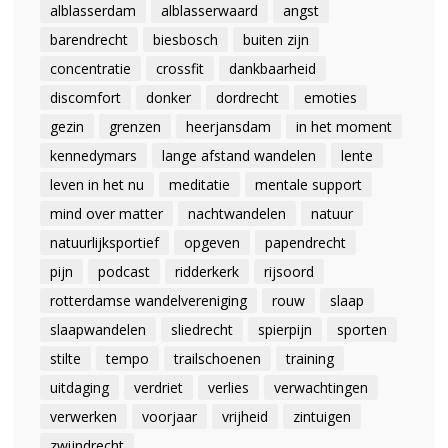
alblasserdam
alblasserwaard
angst
barendrecht
biesbosch
buiten zijn
concentratie
crossfit
dankbaarheid
discomfort
donker
dordrecht
emoties
gezin
grenzen
heerjansdam
in het moment
kennedymars
lange afstand wandelen
lente
leven in het nu
meditatie
mentale support
mind over matter
nachtwandelen
natuur
natuurlijksportief
opgeven
papendrecht
pijn
podcast
ridderkerk
rijsoord
rotterdamse wandelvereniging
rouw
slaap
slaapwandelen
sliedrecht
spierpijn
sporten
stilte
tempo
trailschoenen
training
uitdaging
verdriet
verlies
verwachtingen
verwerken
voorjaar
vrijheid
zintuigen
zwijndrecht