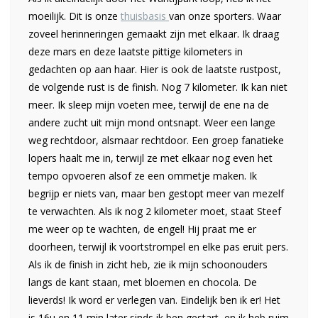
moeilijk. Dit is onze
thuisbasis
van onze sporters. Waar
zoveel herinneringen gemaakt zijn met elkaar. Ik draag
deze mars en deze laatste pittige kilometers in
gedachten op aan haar. Hier is ook de laatste rustpost,
de volgende rust is de finish. Nog 7 kilometer. Ik kan niet
meer. Ik sleep mijn voeten mee, terwijl de ene na de
andere zucht uit mijn mond ontsnapt. Weer een lange
weg rechtdoor, alsmaar rechtdoor. Een groep fanatieke
lopers haalt me in, terwijl ze met elkaar nog even het
tempo opvoeren alsof ze een ommetje maken. Ik
begrijp er niets van, maar ben gestopt meer van mezelf
te verwachten. Als ik nog 2 kilometer moet, staat Steef
me weer op te wachten, de engel! Hij praat me er
doorheen, terwijl ik voortstrompel en elke pas eruit pers.
Als ik de finish in zicht heb, zie ik mijn schoonouders
langs de kant staan, met bloemen en chocola. De
lieverds! Ik word er verlegen van. Eindelijk ben ik er! Het
is 16u en 11 min later sinds ik ben gestart, en ik heb ruim