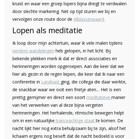
kruist en waar een groep lopers bijna dreigt te verdwalen
door slechte markering. Net op tijd sturen we bij en
vervolgen onze route door de
Alblasserwaard
.
Lopen als meditatie
Ik loop door mijn achtertuin, waar ik vele malen tijdens
eerdere wandelingen
heb gelopen, in het licht. Bij
bekende plekken merk ik dat er direct associaties en
herinneringen worden opgeroepen. Aan die keer dat we
hier als gezin in de regen liepen, die keer dat ik naar een
conferentie in
Landvast
ging, die collega die daar werkte,
de snackbar waar we ooit een frietje aten… Het is een
prettig gemijmer en direct een soort
meditatieve
manier
van het verwerken van al deze bijna vergeten
herinneringen. Het herhalende, ritmische bewegen helpt
om in een natuurlijke
tranceachtige staat
te komen. De
nacht lijkt hier nog extra behulpzaam bij te zijn, alsof het
lichaam ergens nog beseft dat de nacht bedoeld is voor