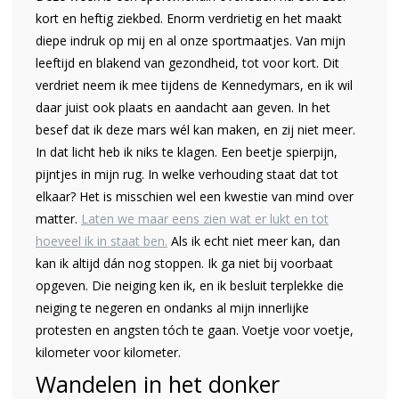
kort en heftig ziekbed. Enorm verdrietig en het maakt
diepe indruk op mij en al onze sportmaatjes. Van mijn
leeftijd en blakend van gezondheid, tot voor kort. Dit
verdriet neem ik mee tijdens de Kennedymars, en ik wil
daar juist ook plaats en aandacht aan geven. In het
besef dat ik deze mars wél kan maken, en zij niet meer.
In dat licht heb ik niks te klagen. Een beetje spierpijn,
pijntjes in mijn rug. In welke verhouding staat dat tot
elkaar? Het is misschien wel een kwestie van mind over
matter.
Laten we maar eens zien wat er lukt en tot
hoeveel ik in staat ben.
Als ik echt niet meer kan, dan
kan ik altijd dán nog stoppen. Ik ga niet bij voorbaat
opgeven. Die neiging ken ik, en ik besluit terplekke die
neiging te negeren en ondanks al mijn innerlijke
protesten en angsten tóch te gaan. Voetje voor voetje,
kilometer voor kilometer.
Wandelen in het donker