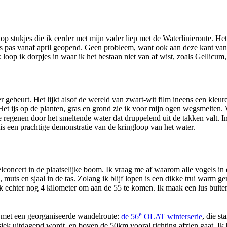
 op stukjes die ik eerder met mijn vader liep met de Waterlinieroute. H
is pas vanaf april geopend. Geen probleem, want ook aan deze kant van 
p ik dorpjes in waar ik het bestaan niet van af wist, zoals Gellicum
er gebeurt. Het lijkt alsof de wereld van zwart-wit film ineens een kle
et ijs op de planten, gras en grond zie ik voor mijn ogen wegsmelten. 
te regenen door het smeltende water dat druppelend uit de takken valt. 
 is een prachtige demonstratie van de kringloop van het water.
lconcert in de plaatselijke boom. Ik vraag me af waarom alle vogels in 
, muts en sjaal in de tas. Zolang ik blijf lopen is een dikke trui warm
k echter nog 4 kilometer om aan de 55 te komen. Ik maak een lus buiten
e
e met een georganiseerde wandelroute:
de 56
OLAT winterserie
, die s
iek uitdagend wordt, en boven de 50km vooral richting afzien gaat. Ik 