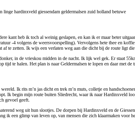
re kant heb ik toch al weinig geslapen, en kan ik er maar beter uitgaan
atuur -4 volgens de weersvoorspelling). Vervolgens hete thee en koffie 
af te zetten. Ik wijs een verlaten weg aan die dicht bij de route ligt die
edonker, in de vrieskou midden in de nacht. Ik lijk wel gek. Er staat 
 tijd te halen. Het plan is naar Geldermalsen te lopen en daar met de tr
e wereld. Ik rits m’n jas dicht en trek m’n muts, colletje en handschoen
pt. Ik begin mijn route buiten Sliedrecht, waar ik naar Hardinxveld loo
ch gevoel geeft.
rend weg uit hun slootjes. De dorpen bij Hardinxveld en de Giessen zij
vang ik een glimp van leven op, van mensen die zich klaarmaken voor he