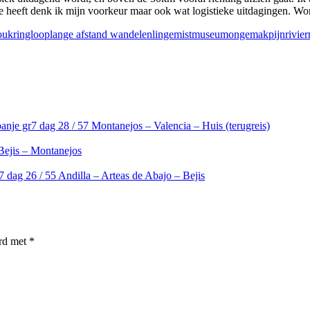
tste heeft denk ik mijn voorkeur maar ook wat logistieke uitdagingen. Wo
ou
kringloop
lange afstand wandelen
linge
mist
museum
ongemak
pijn
rivier
anje gr7 dag 28 / 57 Montanejos – Valencia – Huis (terugreis)
Bejis – Montanejos
7 dag 26 / 55 Andilla – Arteas de Abajo – Bejis
erd met
*