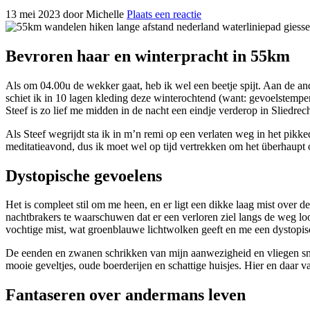
13 mei 2023
door Michelle
Plaats een reactie
Bevroren haar en winterpracht in 55km
Als om 04.00u de wekker gaat, heb ik wel een beetje spijt. Aan de ande
schiet ik in 10 lagen kleding deze winterochtend (want: gevoelstemper
Steef is zo lief me midden in de nacht een eindje verderop in Sliedrecht 
Als Steef wegrijdt sta ik in m’n remi op een verlaten weg in het pikk
meditatieavond, dus ik moet wel op tijd vertrekken om het überhaupt op
Dystopische gevoelens
Het is compleet stil om me heen, en er ligt een dikke laag mist over d
nachtbrakers te waarschuwen dat er een verloren ziel langs de weg loo
vochtige mist, wat groenblauwe lichtwolken geeft en me een dystopis
De eenden en zwanen schrikken van mijn aanwezigheid en vliegen snate
mooie geveltjes, oude boerderijen en schattige huisjes. Hier en daar 
Fantaseren over andermans leven