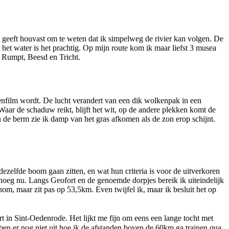
et geeft houvast om te weten dat ik simpelweg de rivier kan volgen. De
het water is het prachtig. Op mijn route kom ik maar liefst 3 musea
, Rumpt, Beesd en Tricht.
urenfilm wordt. De lucht verandert van een dik wolkenpak in een
Waar de schaduw reikt, blijft het wit, op de andere plekken komt de
In de berm zie ik damp van het gras afkomen als de zon erop schijnt.
dezelfde boom gaan zitten, en wat hun criteria is voor de uitverkoren
 genoeg nu. Langs Geofort en de genoemde dorpjes bereik ik uiteindelijk
om, maar zit pas op 53,5km. Even twijfel ik, maar ik besluit het op
tart in Sint-Oedenrode. Het lijkt me fijn om eens een lange tocht met
ben er nog niet uit hoe ik de afstanden boven de 60km ga trainen qua