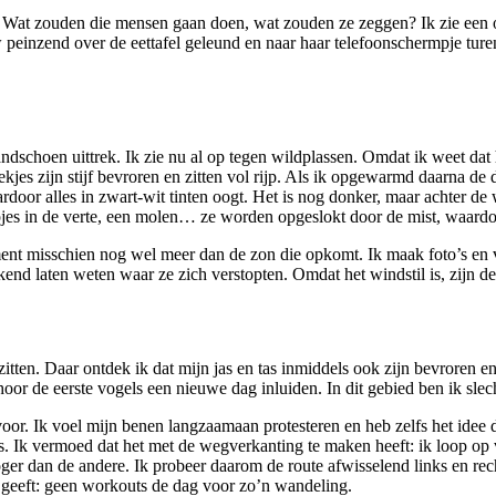
zie. Wat zouden die mensen gaan doen, wat zouden ze zeggen? Ik zie een
uw peinzend over de eettafel geleund en naar haar telefoonschermpje t
andschoen uittrek. Ik zie nu al op tegen wildplassen. Omdat ik weet da
lekjes zijn stijf bevroren en zitten vol rijp. Als ik opgewarmd daarna de
rdoor alles in zwart-wit tinten oogt. Het is nog donker, maar achter de 
rpjes in de verte, een molen… ze worden opgeslokt door de mist, waardoor
ment misschien nog wel meer dan de zon die opkomt. Ik maak foto’s en ve
end laten weten waar ze zich verstopten. Omdat het windstil is, zijn de 
itten. Daar ontdek ik dat mijn jas en tas inmiddels ook zijn bevroren en 
 hoor de eerste vogels een nieuwe dag inluiden. In dit gebied ben ik sl
voor. Ik voel mijn benen langzaamaan protesteren en heb zelfs het idee d
g is. Ik vermoed dat het met de wegverkanting te maken heeft: ik loop o
er dan de andere. Ik probeer daarom de route afwisselend links en recht
geeft: geen workouts de dag voor zo’n wandeling.