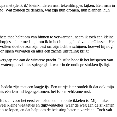
 opa met (denk ik) kleinkinderen naar tekenfilmpjes kijken. Een man in
urend. Wat zouden ze denken, wat zijn hun dromen, hun plannen, hun
t hete thee helpt om van binnen te verwarmen, neem ik toch een kleine
 dorpjes achter me laat, kom ik in het buitengebied van de Giessen. Het
wolken doet de zon zijn best om zijn licht te schijnen, hoewel hij nog
 lijnen vervagen en alles een zachte uitstraling krijgt.
rgaap me aan de winterse pracht. In stilte hoor ik het knisperen van
wateroppervlaktes spiegelglad, waar in de ondiepe stukken ijs ligt.
bedekt zijn met een laagje ijs. Een uurtje later ontdek ik dat ook mijn
echts één iemand tegengekomen, het is een zeldzame rust.
at zich voor het eerst een blaar aan het ontwikkelen is. Mijn linker
p veel kleine weggetjes en dijkweggetjes, waar de weg aan de zijkanten
s te lopen, en dat helpt om de belasting beter te verdelen. Toch valt