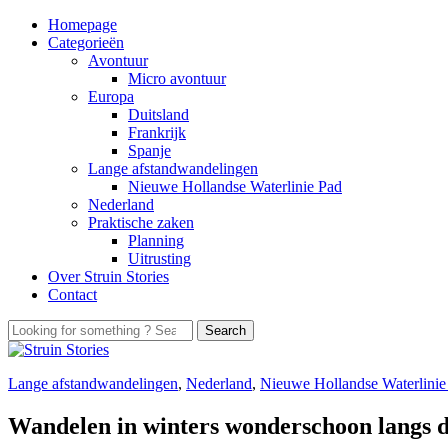
Homepage
Categorieën
Avontuur
Micro avontuur
Europa
Duitsland
Frankrijk
Spanje
Lange afstandwandelingen
Nieuwe Hollandse Waterlinie Pad
Nederland
Praktische zaken
Planning
Uitrusting
Over Struin Stories
Contact
Lange afstandwandelingen
,
Nederland
,
Nieuwe Hollandse Waterlinie
Wandelen in winters wonderschoon langs d