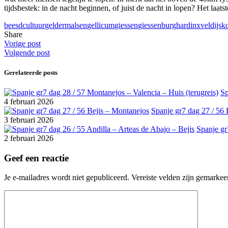
tijdsbestek: in de nacht beginnen, of juist de nacht in lopen? Het laa
beesd
cultuur
geldermalsen
gellicum
giessen
giessenburg
hardinxveld
ijs
k
Share
Vorige post
Volgende post
Gerelateerde posts
Sp
4 februari 2026
Spanje gr7 dag 27 / 56 
3 februari 2026
Spanje gr
2 februari 2026
Geef een reactie
Je e-mailadres wordt niet gepubliceerd.
Vereiste velden zijn gemarke