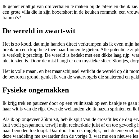
Ik geniet er altijd van om verhalen te maken bij de taferelen die ik 
een grote villa die in zijn boxershort in de keuken rommelt, een vro
trauma’s?
De wereld in zwart-wit
Het is zo koud, dat mijn handen direct verkrampen als ik even mijn h
break om een kop hete thee naar binnen te gieten. Alle potentiële zitp
is werkelijk prachtig. De wereld is bedekt met een dikke laag rijp, waa
niet te zien is. Door de mist hangt er een mystieke sfeer. Slootjes, do
Het is volle maan, en het maanschijnsel verlicht de wereld op dit mo
de bevroren grond, geniet ik van de watervogels die snaterend en gakk
Fysieke ongemakken
Ik krijg trek en pauzeer door op een vuilniszak op een bankje te gaan z
haar wit is van de rijp. Over de weilanden zie ik hazen sprinten en ik
Als ik op ongeveer 25km zit, heb ik spijt van de crossfit les de dag er
kuit voelt gespannen, terwijl mijn rechterknie juist af en toe gevoeli
naar beneden toe loopt. Daardoor loop ik ongelijk, met de ene voet hog
deze wandeling me zwaarder dan de vorige 3, wat me een nieuwe les 