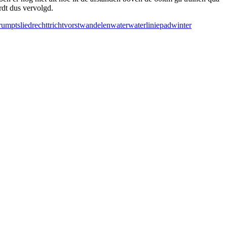
rdt dus vervolgd.
rumpt
sliedrecht
tricht
vorst
wandelen
water
waterliniepad
winter