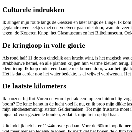
Culturele indrukken
Ik slinger mijn route langs de Giessen en later langs de Linge. Ik kom
geplande oversteekjes met een voetveer gaan niet door, want de veer 
tegen: de Koperen Knop, het Glasmuseum en het Bijbelmuseum. Ook loo
De kringloop in volle glorie
Als rond half 11 de zon eindelijk aan kracht wint, is het magisch wat 
strakblauwe hemel, en alle planten krijgen hun warme kleuren terug. H
kleur terug. Ik loop onder een laantje met bomen door, waar het lijkt 
Het ijs dat eerder nog het water bedekte, is al vrijwel verdwenen. Het
De laatste kilometers
Ik pauzeer bij fort Vuren en wordt getrakteerd op een luidruchtig voge
boom? De lente hangt in de lucht voel ik nu, en ik prop mijn dikke jas
mijn eindbestemming: station Geldermalsen. Tot mijn frustratie moet i
bijna 54 voor gezien te houden, zodat ik mijn trein op tijd haal.
Uiteindelijk heb ik er 11:44u over gedaan. Voor de 60km loop ik me
wat meer mensen tegelijk te lopen. Ik merk dat het boven de 40km fys