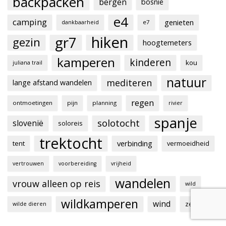
backpacken
bergen
bosnië
e4
camping
genieten
e7
dankbaarheid
hiken
gr7
gezin
hoogtemeters
kamperen
kinderen
kou
juliana trail
natuur
mediteren
lange afstand wandelen
regen
ontmoetingen
pijn
planning
rivier
spanje
solotocht
slovenië
soloreis
trektocht
verbinding
tent
vermoeidheid
vertrouwen
voorbereiding
vrijheid
wandelen
vrouw alleen op reis
wild
wildkamperen
wind
zen
wilde dieren