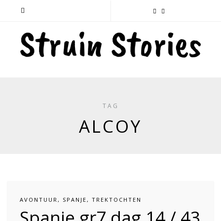
TAG
ALCOY
AVONTUUR
,
SPANJE
,
TREKTOCHTEN
Spanje gr7 dag 14 / 43