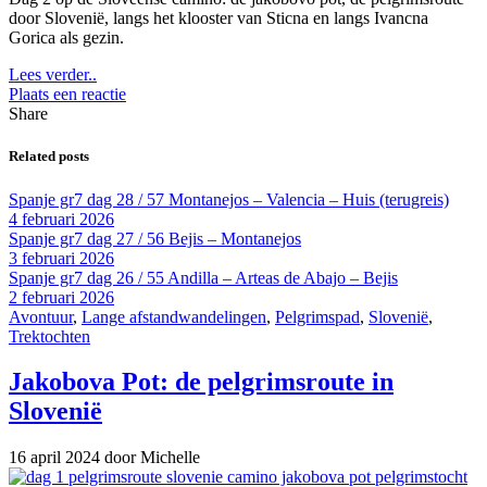
door Slovenië, langs het klooster van Sticna en langs Ivancna
Gorica als gezin.
Lees verder..
Plaats een reactie
Share
Related posts
Spanje gr7 dag 28 / 57 Montanejos – Valencia – Huis (terugreis)
4 februari 2026
Spanje gr7 dag 27 / 56 Bejis – Montanejos
3 februari 2026
Spanje gr7 dag 26 / 55 Andilla – Arteas de Abajo – Bejis
2 februari 2026
Avontuur
,
Lange afstandwandelingen
,
Pelgrimspad
,
Slovenië
,
Trektochten
Jakobova Pot: de pelgrimsroute in
Slovenië
16 april 2024
door Michelle