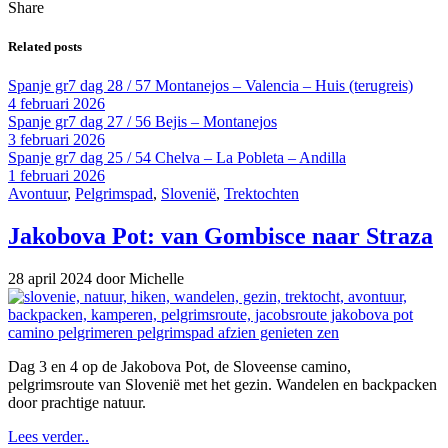
Share
Related posts
Spanje gr7 dag 28 / 57 Montanejos – Valencia – Huis (terugreis)
4 februari 2026
Spanje gr7 dag 27 / 56 Bejis – Montanejos
3 februari 2026
Spanje gr7 dag 25 / 54 Chelva – La Pobleta – Andilla
1 februari 2026
Avontuur
,
Pelgrimspad
,
Slovenië
,
Trektochten
Jakobova Pot: van Gombisce naar Straza
28 april 2024
door Michelle
Dag 3 en 4 op de Jakobova Pot, de Sloveense camino,
pelgrimsroute van Slovenië met het gezin. Wandelen en backpacken
door prachtige natuur.
Lees verder..