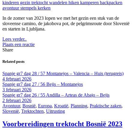
In de zomer van 2023 lopen we met het gezin een stuk van de
sloveense camino, de jakobova pot, de pelgrimsroute door Slovenië
en starten in Ljubljana.
Lees verder..
Plaats een reactie
Share
Related posts
Spanje gr7 dag 28 / 57 Montanejos – Valencia – Huis (terugreis)
4 februari 2026
Spanje gr7 dag 27 / 56 Bejis – Montanejos
3 februari 2026
Spanje gr7 dag 26 / 55 Andilla – Arteas de Abajo – Bejis
2 februari 2026
Avontuur
,
Bosnië
,
Europa
,
Kroatië
,
Planning
,
Praktische zaken
,
Slovenië
,
Trektochten
,
Uitrusting
Voorbereidingen trektocht Bosnië 2023