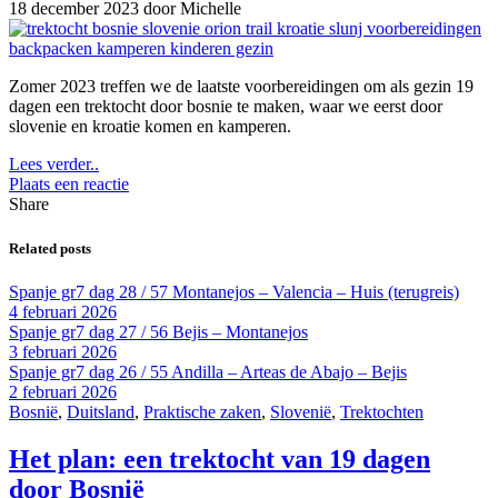
18 december 2023
door Michelle
Zomer 2023 treffen we de laatste voorbereidingen om als gezin 19
dagen een trektocht door bosnie te maken, waar we eerst door
slovenie en kroatie komen en kamperen.
Lees verder..
Plaats een reactie
Share
Related posts
Spanje gr7 dag 28 / 57 Montanejos – Valencia – Huis (terugreis)
4 februari 2026
Spanje gr7 dag 27 / 56 Bejis – Montanejos
3 februari 2026
Spanje gr7 dag 26 / 55 Andilla – Arteas de Abajo – Bejis
2 februari 2026
Bosnië
,
Duitsland
,
Praktische zaken
,
Slovenië
,
Trektochten
Het plan: een trektocht van 19 dagen
door Bosnië