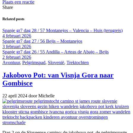
Plaats een reactie
Share
Related posts
Spanje gr7 dag 28 / 57 Montanejos – Valencia – Huis (terugreis)
4 februari 2026
Spanje gr7 dag 27 / 56 Bejis – Montanejos
3 februari 2026
Spanje gr7 dag 26 / 55 Andilla – Arteas de Abajo – Bejis
2 februari 2026
Avontuur
,
Pelgrimspad
,
Slovenië
,
Trektochten
Jakobovo Pot: van Visnja Gora naar
Gombisce
22 april 2024
door Michelle
Dag 2 op de Sloveense camino: de jakobovo pot, de pelgrimsroute