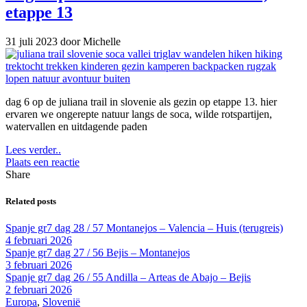
etappe 13
31 juli 2023
door Michelle
dag 6 op de juliana trail in slovenie als gezin op etappe 13. hier
ervaren we ongerepte natuur langs de soca, wilde rotspartijen,
watervallen en uitdagende paden
Lees verder..
Plaats een reactie
Share
Related posts
Spanje gr7 dag 28 / 57 Montanejos – Valencia – Huis (terugreis)
4 februari 2026
Spanje gr7 dag 27 / 56 Bejis – Montanejos
3 februari 2026
Spanje gr7 dag 26 / 55 Andilla – Arteas de Abajo – Bejis
2 februari 2026
Europa
,
Slovenië