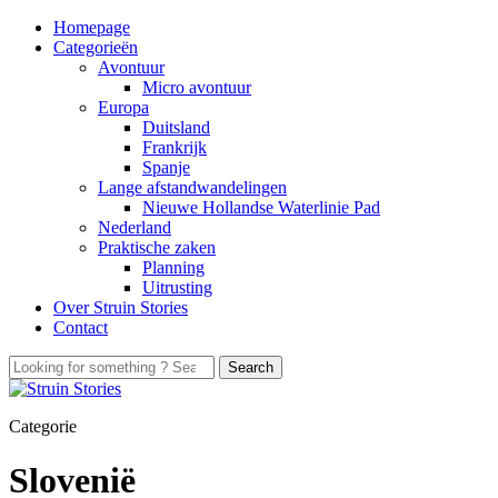
Homepage
Categorieën
Avontuur
Micro avontuur
Europa
Duitsland
Frankrijk
Spanje
Lange afstandwandelingen
Nieuwe Hollandse Waterlinie Pad
Nederland
Praktische zaken
Planning
Uitrusting
Over Struin Stories
Contact
Categorie
Slovenië