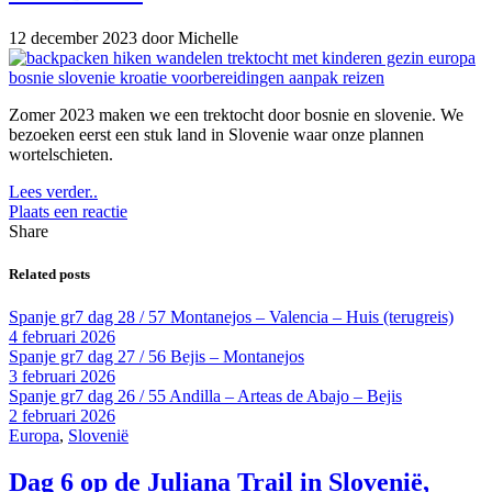
12 december 2023
door Michelle
Zomer 2023 maken we een trektocht door bosnie en slovenie. We
bezoeken eerst een stuk land in Slovenie waar onze plannen
wortelschieten.
Lees verder..
Plaats een reactie
Share
Related posts
Spanje gr7 dag 28 / 57 Montanejos – Valencia – Huis (terugreis)
4 februari 2026
Spanje gr7 dag 27 / 56 Bejis – Montanejos
3 februari 2026
Spanje gr7 dag 26 / 55 Andilla – Arteas de Abajo – Bejis
2 februari 2026
Europa
,
Slovenië
Dag 6 op de Juliana Trail in Slovenië,