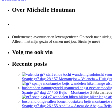
Over Michelle Houtman
Ondernemer, avonturier en levensgenieter. Op zoek naar uitdagi
Alleen, met mijn gezin of samen met jou. Struin je mee?
Volg me ook via
Recente posts
Spanje gr7 dag 28 / 57 Montanejos – Valencia – Huis (ter
Spanje gr7 dag 27 / 56 Bejis – Montanejos
3 februari 20
Spanje gr7 dag 26 / 55 Andilla – Arteas de Abajo – Bejis