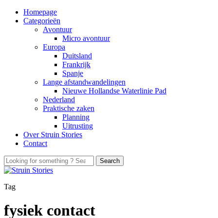
Homepage
Categorieën
Avontuur
Micro avontuur
Europa
Duitsland
Frankrijk
Spanje
Lange afstandwandelingen
Nieuwe Hollandse Waterlinie Pad
Nederland
Praktische zaken
Planning
Uitrusting
Over Struin Stories
Contact
Tag
fysiek contact