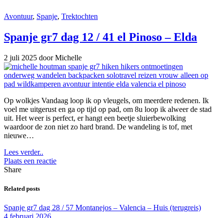
Avontuur
,
Spanje
,
Trektochten
Spanje gr7 dag 12 / 41 el Pinoso – Elda
2 juli 2025
door Michelle
Op wolkjes Vandaag loop ik op vleugels, om meerdere redenen. Ik
voel me uitgerust en ga op tijd op pad, om 8u loop ik alweer de stad
uit. Het weer is perfect, er hangt een beetje sluierbewolking
waardoor de zon niet zo hard brand. De wandeling is tof, met
nieuwe…
Lees verder..
Plaats een reactie
Share
Related posts
Spanje gr7 dag 28 / 57 Montanejos – Valencia – Huis (terugreis)
4 februari 2026