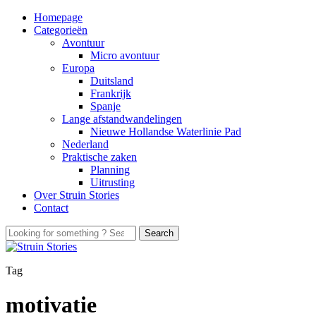
Homepage
Categorieën
Avontuur
Micro avontuur
Europa
Duitsland
Frankrijk
Spanje
Lange afstandwandelingen
Nieuwe Hollandse Waterlinie Pad
Nederland
Praktische zaken
Planning
Uitrusting
Over Struin Stories
Contact
Tag
motivatie