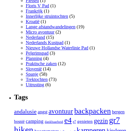
Fietsen
(1)
Floris V Pad
(1)
Frankrijk
(1)
Innerlijke struintochten
(5)
Kroatië
(1)
Lange afstandwandelingen
(19)
Micro avontuur
(2)
Nederland
(15)
Nederlands Kustpad
(1)
Nieuwe Hollandse Waterlinie Pad
(1)
Pelgrimspad
(3)
Planning
(4)
Praktische zaken
(12)
Slovenië
(14)
Spanje
(58)
Trektochten
(73)
Uitrusting
(6)
Tags
backpacken
avontuur
andalusie
angst
bergen
gr7
e4
gezin
camping
bosnië
genieten
e7
dankbaarheid
hiken
kamperen
kinderen