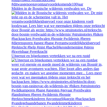
Midden in de Bosnische wildernis verdwalen we. De
Uitgerust en bijgekomen vertrekken we na een rustd