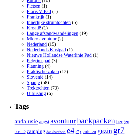
Europa
(10)
Fietsen
(1)
Floris V Pad
(1)
Frankrijk
(1)
Innerlijke struintochten
(5)
Kroatië
(1)
Lange afstandwandelingen
(19)
Micro avontuur
(2)
Nederland
(15)
Nederlands Kustpad
(1)
Nieuwe Hollandse Waterlinie Pad
(1)
Pelgrimspad
(3)
Planning
(4)
Praktische zaken
(12)
Slovenië
(14)
Spanje
(58)
Trektochten
(73)
Uitrusting
(6)
Tags
backpacken
avontuur
andalusie
angst
bergen
gr7
e4
gezin
camping
bosnië
genieten
e7
dankbaarheid