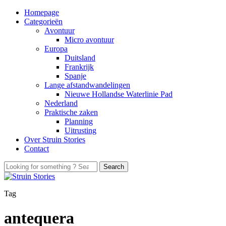
Homepage
Categorieën
Avontuur
Micro avontuur
Europa
Duitsland
Frankrijk
Spanje
Lange afstandwandelingen
Nieuwe Hollandse Waterlinie Pad
Nederland
Praktische zaken
Planning
Uitrusting
Over Struin Stories
Contact
Tag
antequera