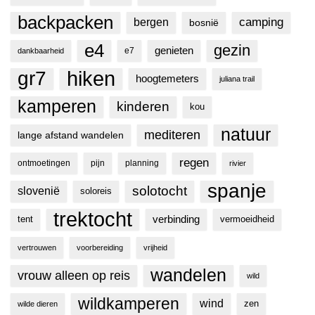
backpacken
camping
bergen
bosnië
e4
gezin
genieten
e7
dankbaarheid
hiken
gr7
hoogtemeters
juliana trail
kamperen
kinderen
kou
natuur
mediteren
lange afstand wandelen
regen
ontmoetingen
pijn
planning
rivier
spanje
solotocht
slovenië
soloreis
trektocht
tent
verbinding
vermoeidheid
vertrouwen
voorbereiding
vrijheid
wandelen
vrouw alleen op reis
wild
wildkamperen
wind
zen
wilde dieren