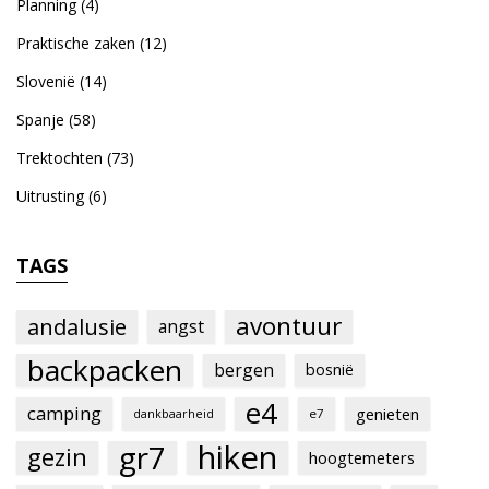
Planning
(4)
Praktische zaken
(12)
Slovenië
(14)
Spanje
(58)
Trektochten
(73)
Uitrusting
(6)
TAGS
avontuur
andalusie
angst
backpacken
bergen
bosnië
e4
camping
genieten
e7
dankbaarheid
hiken
gr7
gezin
hoogtemeters