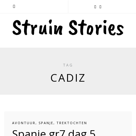
TAG
CADIZ
AVONTUUR
,
SPANJE
,
TREKTOCHTEN
Spanje gr7 dag 5