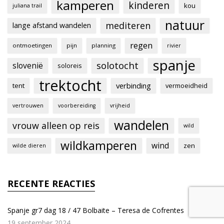
kamperen
kinderen
kou
juliana trail
natuur
mediteren
lange afstand wandelen
regen
ontmoetingen
pijn
planning
rivier
spanje
solotocht
slovenië
soloreis
trektocht
verbinding
tent
vermoeidheid
vertrouwen
voorbereiding
vrijheid
wandelen
vrouw alleen op reis
wild
wildkamperen
wind
zen
wilde dieren
RECENTE REACTIES
Spanje gr7 dag 18 / 47 Bolbaite – Teresa de Cofrentes
19 september 2024