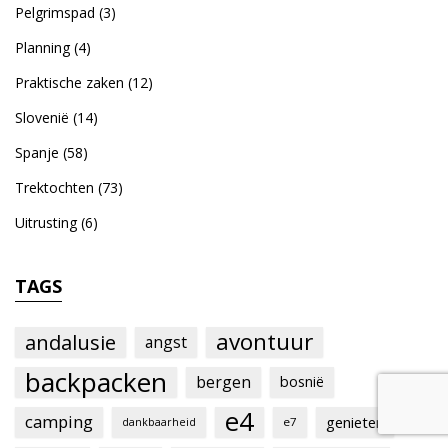
Pelgrimspad
(3)
Planning
(4)
Praktische zaken
(12)
Slovenië
(14)
Spanje
(58)
Trektochten
(73)
Uitrusting
(6)
TAGS
avontuur
andalusie
angst
backpacken
bergen
bosnië
e4
camping
genieten
e7
dankbaarheid