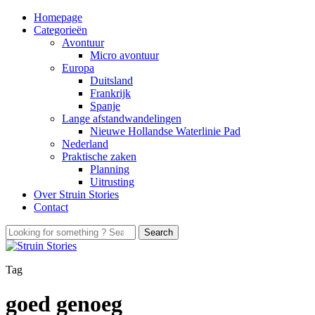
Homepage
Categorieën
Avontuur
Micro avontuur
Europa
Duitsland
Frankrijk
Spanje
Lange afstandwandelingen
Nieuwe Hollandse Waterlinie Pad
Nederland
Praktische zaken
Planning
Uitrusting
Over Struin Stories
Contact
Tag
goed genoeg