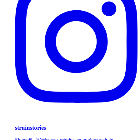
struinstories
Slovenië - Workaway, retraites en outdoor activite