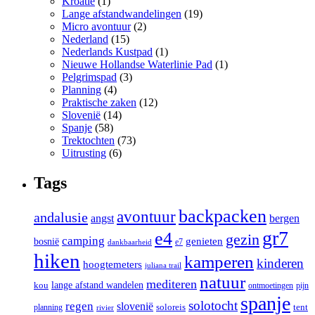
Kroatië
(1)
Lange afstandwandelingen
(19)
Micro avontuur
(2)
Nederland
(15)
Nederlands Kustpad
(1)
Nieuwe Hollandse Waterlinie Pad
(1)
Pelgrimspad
(3)
Planning
(4)
Praktische zaken
(12)
Slovenië
(14)
Spanje
(58)
Trektochten
(73)
Uitrusting
(6)
Tags
backpacken
avontuur
andalusie
angst
bergen
gr7
e4
gezin
camping
bosnië
genieten
e7
dankbaarheid
hiken
kamperen
kinderen
hoogtemeters
juliana trail
natuur
mediteren
lange afstand wandelen
kou
ontmoetingen
pijn
spanje
solotocht
regen
slovenië
tent
soloreis
planning
rivier