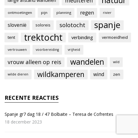
natuur
mediteren
lange afstand wandelen
regen
ontmoetingen
pijn
planning
rivier
spanje
solotocht
slovenië
soloreis
trektocht
verbinding
tent
vermoeidheid
vertrouwen
voorbereiding
vrijheid
wandelen
vrouw alleen op reis
wild
wildkamperen
wind
zen
wilde dieren
RECENTE REACTIES
Spanje gr7 dag 18 / 47 Bolbaite – Teresa de Cofrentes
18 december 2023