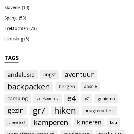
Slovenië
(14)
Spanje
(58)
Trektochten
(73)
Uitrusting
(6)
TAGS
avontuur
andalusie
angst
backpacken
bergen
bosnië
e4
camping
genieten
e7
dankbaarheid
hiken
gr7
gezin
hoogtemeters
kamperen
kinderen
kou
juliana trail