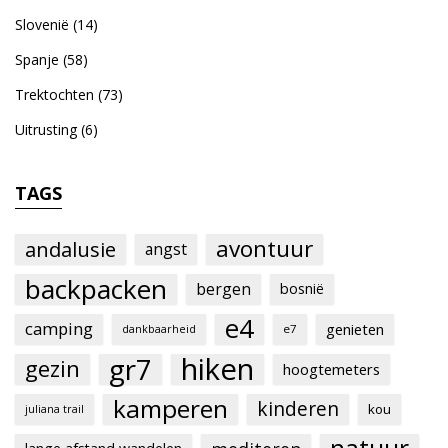
Slovenië
(14)
Spanje
(58)
Trektochten
(73)
Uitrusting
(6)
TAGS
avontuur
andalusie
angst
backpacken
bergen
bosnië
e4
camping
genieten
e7
dankbaarheid
hiken
gr7
gezin
hoogtemeters
kamperen
kinderen
kou
juliana trail