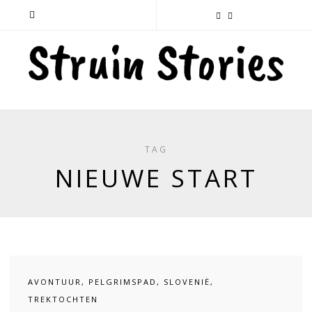
TAG
NIEUWE START
AVONTUUR
,
PELGRIMSPAD
,
SLOVENIË
,
TREKTOCHTEN