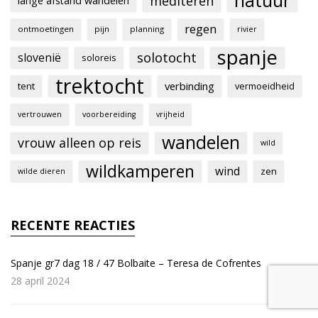
natuur
mediteren
lange afstand wandelen
regen
ontmoetingen
pijn
planning
rivier
spanje
solotocht
slovenië
soloreis
trektocht
verbinding
tent
vermoeidheid
vertrouwen
voorbereiding
vrijheid
wandelen
vrouw alleen op reis
wild
wildkamperen
wind
zen
wilde dieren
RECENTE REACTIES
Spanje gr7 dag 18 / 47 Bolbaite – Teresa de Cofrentes
28 april 2024