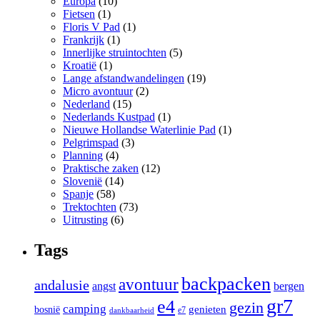
Europa
(10)
Fietsen
(1)
Floris V Pad
(1)
Frankrijk
(1)
Innerlijke struintochten
(5)
Kroatië
(1)
Lange afstandwandelingen
(19)
Micro avontuur
(2)
Nederland
(15)
Nederlands Kustpad
(1)
Nieuwe Hollandse Waterlinie Pad
(1)
Pelgrimspad
(3)
Planning
(4)
Praktische zaken
(12)
Slovenië
(14)
Spanje
(58)
Trektochten
(73)
Uitrusting
(6)
Tags
backpacken
avontuur
andalusie
angst
bergen
gr7
e4
gezin
camping
bosnië
genieten
e7
dankbaarheid