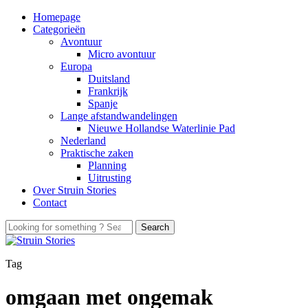
Homepage
Categorieën
Avontuur
Micro avontuur
Europa
Duitsland
Frankrijk
Spanje
Lange afstandwandelingen
Nieuwe Hollandse Waterlinie Pad
Nederland
Praktische zaken
Planning
Uitrusting
Over Struin Stories
Contact
Tag
omgaan met ongemak