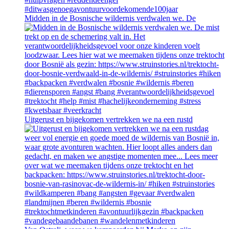
Midden in de Bosnische wildernis verdwalen we. De
Uitgerust en bijgekomen vertrekken we na een rustd