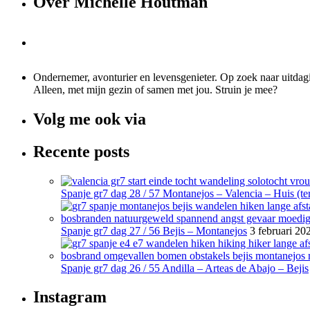
Over Michelle Houtman
Ondernemer, avonturier en levensgenieter. Op zoek naar uitdagi
Alleen, met mijn gezin of samen met jou. Struin je mee?
Volg me ook via
Recente posts
Spanje gr7 dag 28 / 57 Montanejos – Valencia – Huis (ter
Spanje gr7 dag 27 / 56 Bejis – Montanejos
3 februari 20
Spanje gr7 dag 26 / 55 Andilla – Arteas de Abajo – Bejis
Instagram