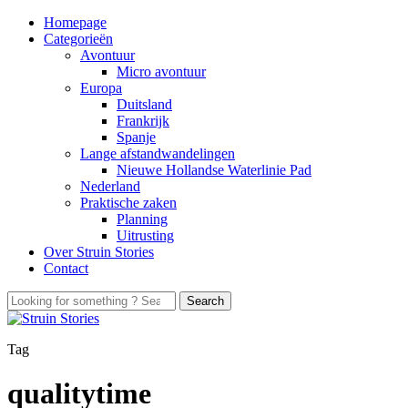
Homepage
Categorieën
Avontuur
Micro avontuur
Europa
Duitsland
Frankrijk
Spanje
Lange afstandwandelingen
Nieuwe Hollandse Waterlinie Pad
Nederland
Praktische zaken
Planning
Uitrusting
Over Struin Stories
Contact
Tag
qualitytime