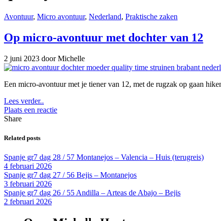
Avontuur
,
Micro avontuur
,
Nederland
,
Praktische zaken
Op micro-avontuur met dochter van 12
2 juni 2023
door Michelle
Een micro-avontuur met je tiener van 12, met de rugzak op gaan hike
Lees verder..
Plaats een reactie
Share
Related posts
Spanje gr7 dag 28 / 57 Montanejos – Valencia – Huis (terugreis)
4 februari 2026
Spanje gr7 dag 27 / 56 Bejis – Montanejos
3 februari 2026
Spanje gr7 dag 26 / 55 Andilla – Arteas de Abajo – Bejis
2 februari 2026