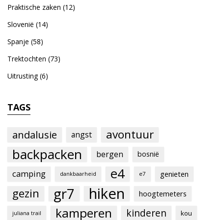
Praktische zaken
(12)
Slovenië
(14)
Spanje
(58)
Trektochten
(73)
Uitrusting
(6)
TAGS
avontuur
andalusie
angst
backpacken
bergen
bosnië
e4
camping
genieten
e7
dankbaarheid
hiken
gr7
gezin
hoogtemeters
kamperen
kinderen
kou
juliana trail