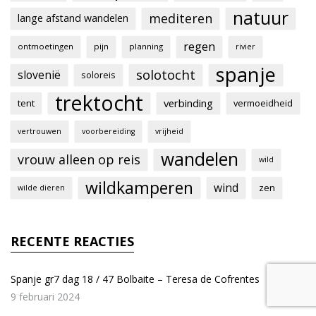
natuur
mediteren
lange afstand wandelen
regen
ontmoetingen
pijn
planning
rivier
spanje
solotocht
slovenië
soloreis
trektocht
verbinding
tent
vermoeidheid
vertrouwen
voorbereiding
vrijheid
wandelen
vrouw alleen op reis
wild
wildkamperen
wind
zen
wilde dieren
RECENTE REACTIES
Spanje gr7 dag 18 / 47 Bolbaite – Teresa de Cofrentes
9 februari 2024