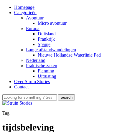
Homepage
Categorieën
Avontuur
Micro avontuur
Europa
Duitsland
Frankrijk
Spanje
Lange afstandwandelingen
Nieuwe Hollandse Waterlinie Pad
Nederland
Praktische zaken
Planning
Uitrusting
Over Struin Stories
Contact
Tag
tijdsbeleving