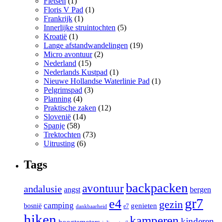
Fietsen
(1)
Floris V Pad
(1)
Frankrijk
(1)
Innerlijke struintochten
(5)
Kroatië
(1)
Lange afstandwandelingen
(19)
Micro avontuur
(2)
Nederland
(15)
Nederlands Kustpad
(1)
Nieuwe Hollandse Waterlinie Pad
(1)
Pelgrimspad
(3)
Planning
(4)
Praktische zaken
(12)
Slovenië
(14)
Spanje
(58)
Trektochten
(73)
Uitrusting
(6)
Tags
backpacken
avontuur
andalusie
angst
bergen
gr7
e4
gezin
camping
bosnië
genieten
e7
dankbaarheid
hiken
kamperen
kinderen