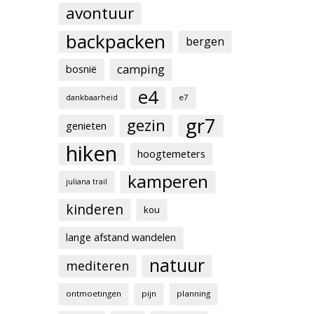
avontuur
backpacken
bergen
camping
bosnië
e4
e7
dankbaarheid
gr7
gezin
genieten
hiken
hoogtemeters
kamperen
juliana trail
kinderen
kou
lange afstand wandelen
natuur
mediteren
ontmoetingen
pijn
planning