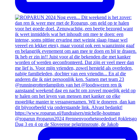
Dag 3 en 4 op de Sloveense pelgrimsroute, de Jakob