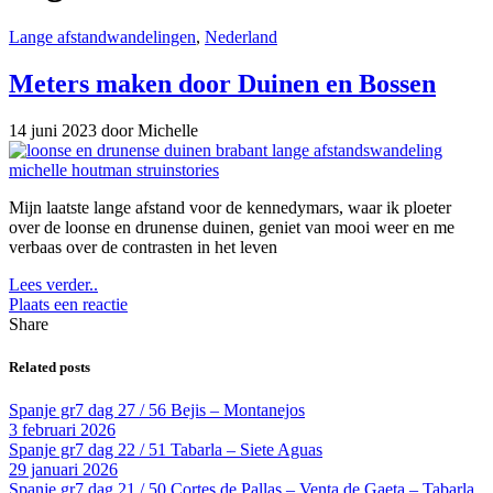
Lange afstandwandelingen
,
Nederland
Meters maken door Duinen en Bossen
14 juni 2023
door Michelle
Mijn laatste lange afstand voor de kennedymars, waar ik ploeter
over de loonse en drunense duinen, geniet van mooi weer en me
verbaas over de contrasten in het leven
Lees verder..
Plaats een reactie
Share
Related posts
Spanje gr7 dag 27 / 56 Bejis – Montanejos
3 februari 2026
Spanje gr7 dag 22 / 51 Tabarla – Siete Aguas
29 januari 2026
Spanje gr7 dag 21 / 50 Cortes de Pallas – Venta de Gaeta – Tabarla