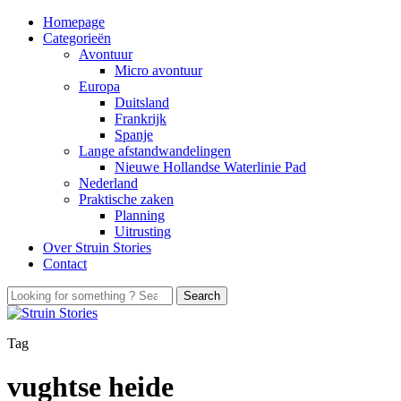
Homepage
Categorieën
Avontuur
Micro avontuur
Europa
Duitsland
Frankrijk
Spanje
Lange afstandwandelingen
Nieuwe Hollandse Waterlinie Pad
Nederland
Praktische zaken
Planning
Uitrusting
Over Struin Stories
Contact
Tag
vughtse heide