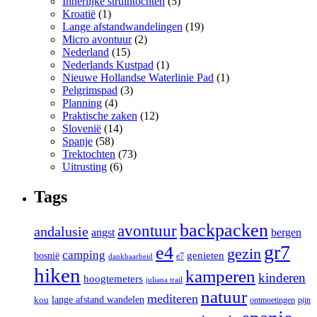
Innerlijke struintochten
(5)
Kroatië
(1)
Lange afstandwandelingen
(19)
Micro avontuur
(2)
Nederland
(15)
Nederlands Kustpad
(1)
Nieuwe Hollandse Waterlinie Pad
(1)
Pelgrimspad
(3)
Planning
(4)
Praktische zaken
(12)
Slovenië
(14)
Spanje
(58)
Trektochten
(73)
Uitrusting
(6)
Tags
backpacken
avontuur
andalusie
angst
bergen
gr7
e4
gezin
camping
bosnië
genieten
e7
dankbaarheid
hiken
kamperen
kinderen
hoogtemeters
juliana trail
natuur
mediteren
lange afstand wandelen
kou
ontmoetingen
pijn