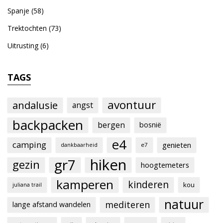
Spanje
(58)
Trektochten
(73)
Uitrusting
(6)
TAGS
avontuur
andalusie
angst
backpacken
bergen
bosnië
e4
camping
genieten
e7
dankbaarheid
hiken
gr7
gezin
hoogtemeters
kamperen
kinderen
kou
juliana trail
natuur
mediteren
lange afstand wandelen