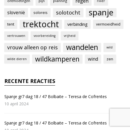
regen
ontmoetingen
pijn
planning
rivier
spanje
solotocht
slovenië
soloreis
trektocht
verbinding
tent
vermoeidheid
vertrouwen
voorbereiding
vrijheid
wandelen
vrouw alleen op reis
wild
wildkamperen
wind
zen
wilde dieren
RECENTE REACTIES
Spanje gr7 dag 18 / 47 Bolbaite – Teresa de Cofrentes
10 april 2024
Spanje gr7 dag 18 / 47 Bolbaite – Teresa de Cofrentes