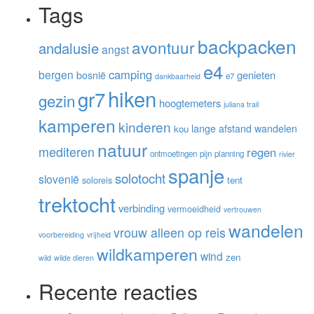
Tags
backpacken
avontuur
andalusie
angst
e4
camping
bergen
genieten
bosnië
e7
dankbaarheid
hiken
gr7
gezin
hoogtemeters
juliana trail
kamperen
kinderen
lange afstand wandelen
kou
natuur
mediteren
regen
ontmoetingen
pijn
planning
rivier
spanje
solotocht
slovenië
soloreis
tent
trektocht
verbinding
vermoeidheid
vertrouwen
wandelen
vrouw alleen op reis
voorbereiding
vrijheid
wildkamperen
wind
zen
wild
wilde dieren
Recente reacties