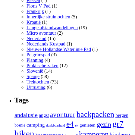
Fietsen
(1)
Floris V Pad
(1)
Frankrijk
(1)
Innerlijke struintochten
(5)
Kroatië
(1)
Lange afstandwandelingen
(19)
Micro avontuur
(2)
Nederland
(15)
Nederlands Kustpad
(1)
Nieuwe Hollandse Waterlinie Pad
(1)
Pelgrimspad
(3)
Planning
(4)
Praktische zaken
(12)
Slovenië
(14)
Spanje
(58)
Trektochten
(73)
Uitrusting
(6)
Tags
backpacken
avontuur
andalusie
angst
bergen
gr7
e4
gezin
camping
bosnië
genieten
e7
dankbaarheid
hiken
kamperen
kinderen