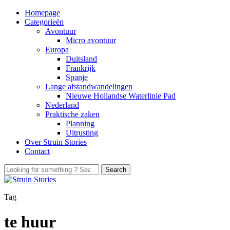
Homepage
Categorieën
Avontuur
Micro avontuur
Europa
Duitsland
Frankrijk
Spanje
Lange afstandwandelingen
Nieuwe Hollandse Waterlinie Pad
Nederland
Praktische zaken
Planning
Uitrusting
Over Struin Stories
Contact
Tag
te huur