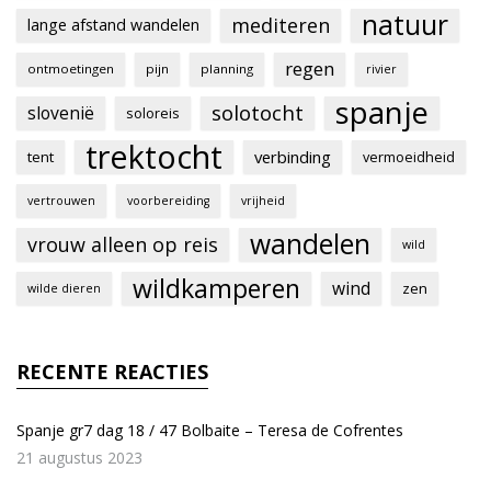
natuur
mediteren
lange afstand wandelen
regen
ontmoetingen
pijn
planning
rivier
spanje
solotocht
slovenië
soloreis
trektocht
verbinding
tent
vermoeidheid
vertrouwen
voorbereiding
vrijheid
wandelen
vrouw alleen op reis
wild
wildkamperen
wind
zen
wilde dieren
RECENTE REACTIES
Spanje gr7 dag 18 / 47 Bolbaite – Teresa de Cofrentes
21 augustus 2023