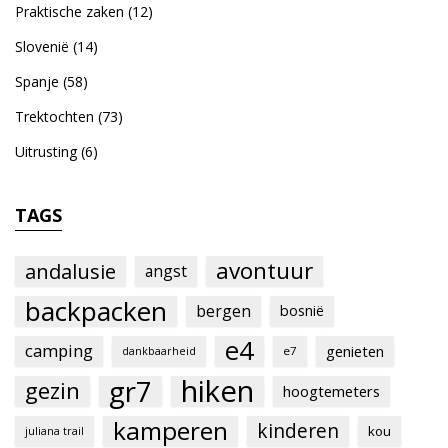
Praktische zaken
(12)
Slovenië
(14)
Spanje
(58)
Trektochten
(73)
Uitrusting
(6)
TAGS
avontuur
andalusie
angst
backpacken
bergen
bosnië
e4
camping
genieten
e7
dankbaarheid
hiken
gr7
gezin
hoogtemeters
kamperen
kinderen
kou
juliana trail