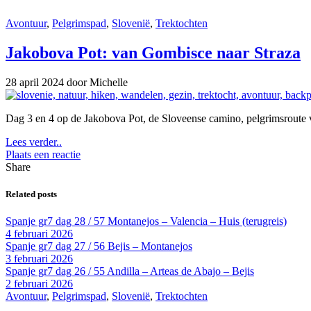
Avontuur
,
Pelgrimspad
,
Slovenië
,
Trektochten
Jakobova Pot: van Gombisce naar Straza
28 april 2024
door Michelle
Dag 3 en 4 op de Jakobova Pot, de Sloveense camino, pelgrimsroute 
Lees verder..
Plaats een reactie
Share
Related posts
Spanje gr7 dag 28 / 57 Montanejos – Valencia – Huis (terugreis)
4 februari 2026
Spanje gr7 dag 27 / 56 Bejis – Montanejos
3 februari 2026
Spanje gr7 dag 26 / 55 Andilla – Arteas de Abajo – Bejis
2 februari 2026
Avontuur
,
Pelgrimspad
,
Slovenië
,
Trektochten