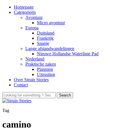
Homepage
Categorieën
Avontuur
Micro avontuur
Europa
Duitsland
Frankrijk
Spanje
Lange afstandwandelingen
Nieuwe Hollandse Waterlinie Pad
Nederland
Praktische zaken
Planning
Uitrusting
Over Struin Stories
Contact
Tag
camino