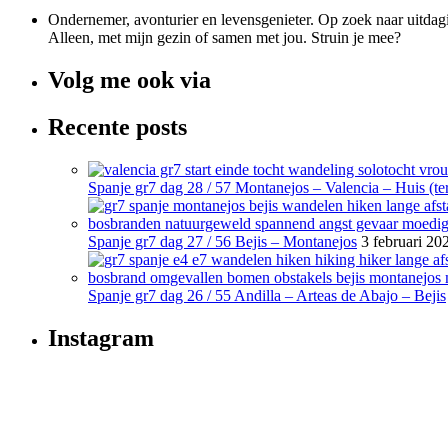
Ondernemer, avonturier en levensgenieter. Op zoek naar uitdagi
Alleen, met mijn gezin of samen met jou. Struin je mee?
Volg me ook via
Recente posts
Spanje gr7 dag 28 / 57 Montanejos – Valencia – Huis (ter
Spanje gr7 dag 27 / 56 Bejis – Montanejos
3 februari 20
Spanje gr7 dag 26 / 55 Andilla – Arteas de Abajo – Bejis
Instagram