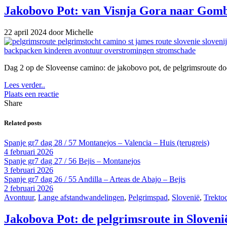
Jakobovo Pot: van Visnja Gora naar Gomb
22 april 2024
door Michelle
Dag 2 op de Sloveense camino: de jakobovo pot, de pelgrimsroute door
Lees verder..
Plaats een reactie
Share
Related posts
Spanje gr7 dag 28 / 57 Montanejos – Valencia – Huis (terugreis)
4 februari 2026
Spanje gr7 dag 27 / 56 Bejis – Montanejos
3 februari 2026
Spanje gr7 dag 26 / 55 Andilla – Arteas de Abajo – Bejis
2 februari 2026
Avontuur
,
Lange afstandwandelingen
,
Pelgrimspad
,
Slovenië
,
Trekto
Jakobova Pot: de pelgrimsroute in Sloveni