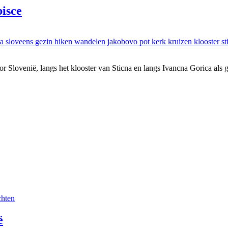
isce
 Slovenië, langs het klooster van Sticna en langs Ivancna Gorica als g
chten
ë