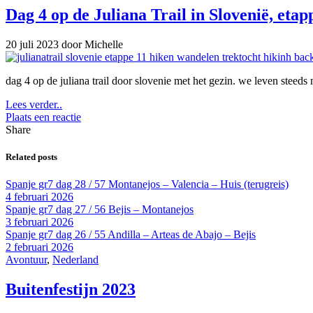
Dag 4 op de Juliana Trail in Slovenië, etap
20 juli 2023
door Michelle
dag 4 op de juliana trail door slovenie met het gezin. we leven stee
Lees verder..
Plaats een reactie
Share
Related posts
Spanje gr7 dag 28 / 57 Montanejos – Valencia – Huis (terugreis)
4 februari 2026
Spanje gr7 dag 27 / 56 Bejis – Montanejos
3 februari 2026
Spanje gr7 dag 26 / 55 Andilla – Arteas de Abajo – Bejis
2 februari 2026
Avontuur
,
Nederland
Buitenfestijn 2023