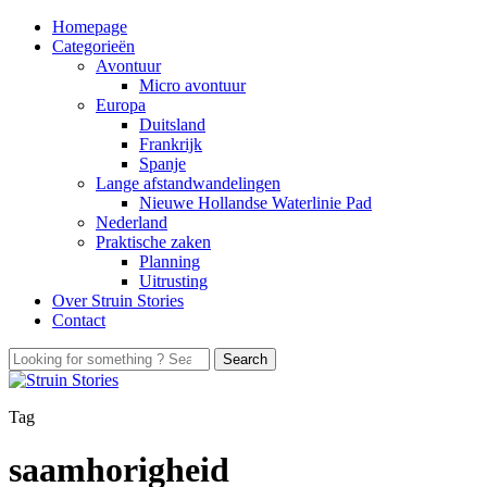
Homepage
Categorieën
Avontuur
Micro avontuur
Europa
Duitsland
Frankrijk
Spanje
Lange afstandwandelingen
Nieuwe Hollandse Waterlinie Pad
Nederland
Praktische zaken
Planning
Uitrusting
Over Struin Stories
Contact
Tag
saamhorigheid