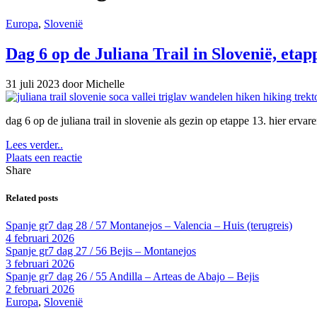
Europa
,
Slovenië
Dag 6 op de Juliana Trail in Slovenië, etap
31 juli 2023
door Michelle
dag 6 op de juliana trail in slovenie als gezin op etappe 13. hier erv
Lees verder..
Plaats een reactie
Share
Related posts
Spanje gr7 dag 28 / 57 Montanejos – Valencia – Huis (terugreis)
4 februari 2026
Spanje gr7 dag 27 / 56 Bejis – Montanejos
3 februari 2026
Spanje gr7 dag 26 / 55 Andilla – Arteas de Abajo – Bejis
2 februari 2026
Europa
,
Slovenië