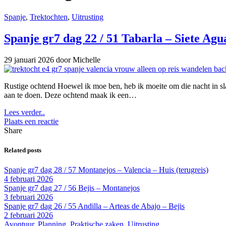
Spanje
,
Trektochten
,
Uitrusting
Spanje gr7 dag 22 / 51 Tabarla – Siete Agu
29 januari 2026
door Michelle
Rustige ochtend Hoewel ik moe ben, heb ik moeite om die nacht in slaap
aan te doen. Deze ochtend maak ik een…
Lees verder..
Plaats een reactie
Share
Related posts
Spanje gr7 dag 28 / 57 Montanejos – Valencia – Huis (terugreis)
4 februari 2026
Spanje gr7 dag 27 / 56 Bejis – Montanejos
3 februari 2026
Spanje gr7 dag 26 / 55 Andilla – Arteas de Abajo – Bejis
2 februari 2026
Avontuur
,
Planning
,
Praktische zaken
,
Uitrusting