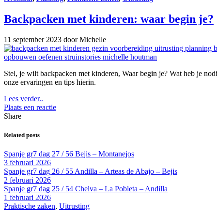
Backpacken met kinderen: waar begin je?
11 september 2023
door Michelle
Stel, je wilt backpacken met kinderen, Waar begin je? Wat heb je nodig
onze ervaringen en tips hierin.
Lees verder..
Plaats een reactie
Share
Related posts
Spanje gr7 dag 27 / 56 Bejis – Montanejos
3 februari 2026
Spanje gr7 dag 26 / 55 Andilla – Arteas de Abajo – Bejis
2 februari 2026
Spanje gr7 dag 25 / 54 Chelva – La Pobleta – Andilla
1 februari 2026
Praktische zaken
,
Uitrusting