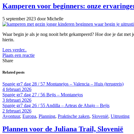
Kamperen voor beginners: onze ervaringe
5 september 2023
door Michelle
Waar begin je als je nog nooit hebt gekampeerd? Hoe doe je dat met 
hierin.
Lees verder..
Plaats een reactie
Share
Related posts
Spanje gr7 dag 28 / 57 Montanejos – Valencia – Huis (terugreis)
4 februari 2026
Spanje gr7 dag 27 / 56 Bejis – Montanejos
3 februari 2026
Spanje gr7 dag 26 / 55 Andilla – Arteas de Abajo – Bejis
2 februari 2026
Avontuur
,
Europa
,
Planning
,
Praktische zaken
,
Slovenië
,
Uitrusting
Plannen voor de Juliana Trail, Slovenië