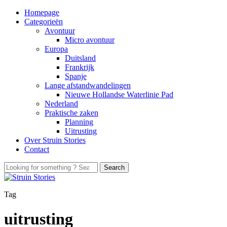
Homepage
Categorieën
Avontuur
Micro avontuur
Europa
Duitsland
Frankrijk
Spanje
Lange afstandwandelingen
Nieuwe Hollandse Waterlinie Pad
Nederland
Praktische zaken
Planning
Uitrusting
Over Struin Stories
Contact
Tag
uitrusting