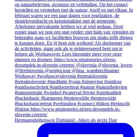
Hermannshöhenweg Duitsland - hiken als gezin Dag