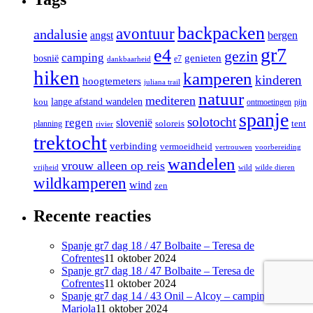
backpacken
avontuur
andalusie
angst
bergen
gr7
e4
gezin
camping
bosnië
genieten
e7
dankbaarheid
hiken
kamperen
kinderen
hoogtemeters
juliana trail
natuur
mediteren
lange afstand wandelen
kou
ontmoetingen
pijn
spanje
solotocht
regen
slovenië
tent
soloreis
planning
rivier
trektocht
verbinding
vermoeidheid
vertrouwen
voorbereiding
wandelen
vrouw alleen op reis
vrijheid
wild
wilde dieren
wildkamperen
wind
zen
Recente reacties
Spanje gr7 dag 18 / 47 Bolbaite – Teresa de
Cofrentes
11 oktober 2024
Spanje gr7 dag 18 / 47 Bolbaite – Teresa de
Cofrentes
11 oktober 2024
Spanje gr7 dag 14 / 43 Onil – Alcoy – camping
Mariola
11 oktober 2024