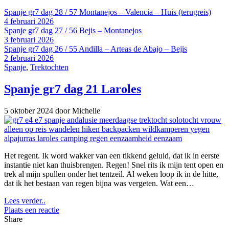
Spanje gr7 dag 28 / 57 Montanejos – Valencia – Huis (terugreis)
4 februari 2026
Spanje gr7 dag 27 / 56 Bejis – Montanejos
3 februari 2026
Spanje gr7 dag 26 / 55 Andilla – Arteas de Abajo – Bejis
2 februari 2026
Spanje
,
Trektochten
Spanje gr7 dag 21 Laroles
5 oktober 2024
door Michelle
Het regent. Ik word wakker van een tikkend geluid, dat ik in eerste
instantie niet kan thuisbrengen. Regen! Snel rits ik mijn tent open en
trek al mijn spullen onder het tentzeil. Al weken loop ik in de hitte,
dat ik het bestaan van regen bijna was vergeten. Wat een…
Lees verder..
Plaats een reactie
Share