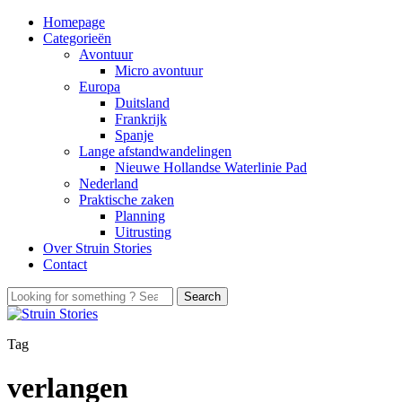
Homepage
Categorieën
Avontuur
Micro avontuur
Europa
Duitsland
Frankrijk
Spanje
Lange afstandwandelingen
Nieuwe Hollandse Waterlinie Pad
Nederland
Praktische zaken
Planning
Uitrusting
Over Struin Stories
Contact
Tag
verlangen