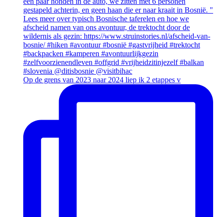
Op de grens van 2023 naar 2024 liep ik 2 etappes v