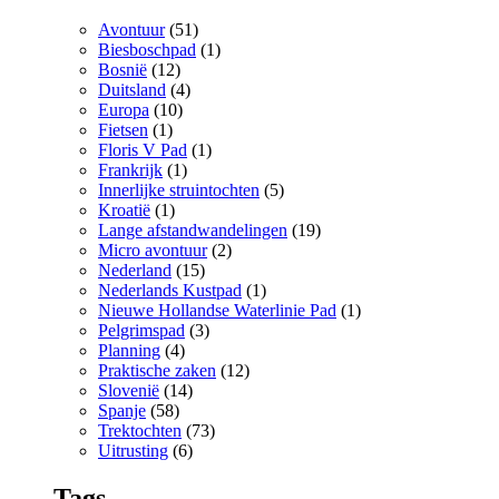
Avontuur
(51)
Biesboschpad
(1)
Bosnië
(12)
Duitsland
(4)
Europa
(10)
Fietsen
(1)
Floris V Pad
(1)
Frankrijk
(1)
Innerlijke struintochten
(5)
Kroatië
(1)
Lange afstandwandelingen
(19)
Micro avontuur
(2)
Nederland
(15)
Nederlands Kustpad
(1)
Nieuwe Hollandse Waterlinie Pad
(1)
Pelgrimspad
(3)
Planning
(4)
Praktische zaken
(12)
Slovenië
(14)
Spanje
(58)
Trektochten
(73)
Uitrusting
(6)
Tags