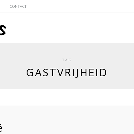
S
CONTACT
TAG
GASTVRIJHEID
ë