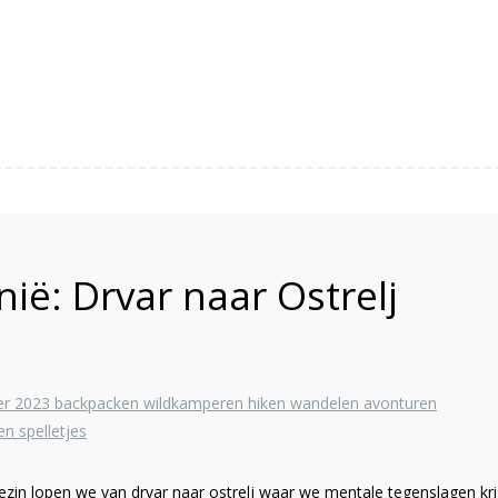
ië: Drvar naar Ostrelj
ezin lopen we van drvar naar ostrelj waar we mentale tegenslagen kr